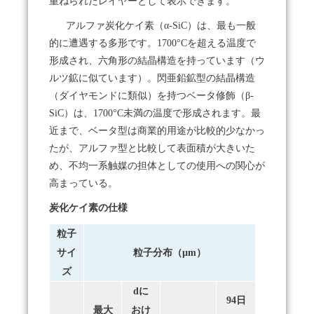
重ねられたレイヤーとして表示できます。
アルファ炭化ケイ素（α-SiC）は、最も一般
的に遭遇する多形です。
1700°Cを超える温度で
形成され、六角形の結晶構造を持っています（ウ
ルツ鉱に似ています）。
閃亜鉛鉱型の結晶構造
（ダイヤモンドに類似）を持つベータ修飾（β-
SiC）は、1700°C未満の温度で形成されます。
最
近まで、ベータ型は商業的用途が比較的少なかっ
たが、アルファ型と比較して表面積が大きいた
め、不均一系触媒の担体としての使用への関心が
高まっている。
炭化ケイ素の仕様
粒子
サイ
粒子分布（µm）
ズ
dに
94
日
最大
おけ