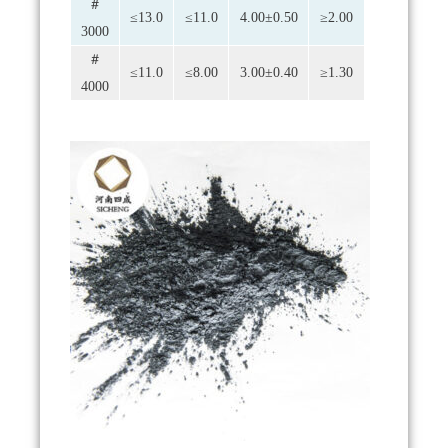
＃
≤13.0
≤11.0
4.00±0.50
≥2.00
3000
＃
≤11.0
≤8.00
3.00±0.40
≥1.30
4000