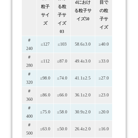
dにおけ
目で
粒子
る粒
る粒子サ
の粒
サイ
子サ
イズ
50
子サ
ズ
イズ
イズ
03
＃
≤127
≤103
58.6±3.0
≥40.0
240
＃
≤112
≤87.0
49.4±3.0
≥33.0
280
＃
≤98.0
≤74.0
41.1±2.5
≥27.0
320
＃
≤86.0
≤66.0
36.1±2.0
≥23.0
360
＃
≤75.0
≤58.0
30.9±2.0
≥20.0
400
＃
≤63.0
≤50.0
26.4±2.0
≥16.0
500